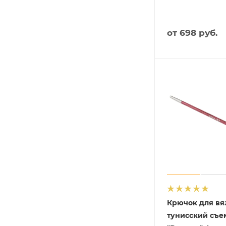
от
698 руб.
Крючок для вя
тунисский съ