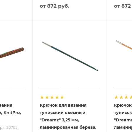
от
872 руб.
от
872
зания
Крючок для вязания
Крючок
, KnitPro,
тунисский съемный
тунисс
"Dreamz" 3,25 мм,
"Dreamz
ламинированная береза,
ламинир
рт.: 20705