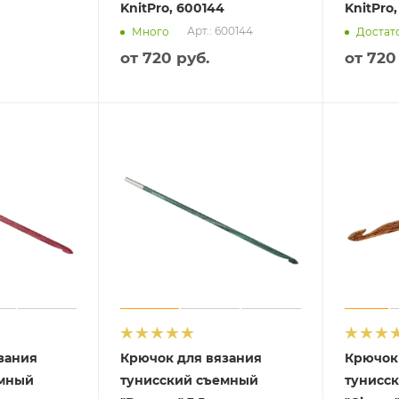
KnitPro, 600144
KnitPro,
Арт.: 600144
Много
Достат
от
720 руб.
от
720
зания
Крючок для вязания
Крючок
емный
тунисский съемный
тунисс