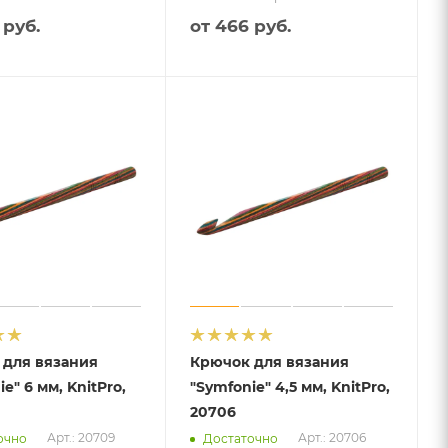
 руб.
от
466 руб.
 для вязания
Крючок для вязания
e" 6 мм, KnitPro,
"Symfonie" 4,5 мм, KnitPro,
20706
Арт.: 20709
Арт.: 20706
очно
Достаточно