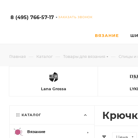
8 (495) 766-57-17
ЗАКАЗАТЬ ЗВОНОК
ВЯЗАНИЕ
ШИ
—
—
—
Главная
Каталог
Товары для вязания
Спицы и 
Lana Grossa
LYK
Крючк
КАТАЛОГ
Вязание
Цена