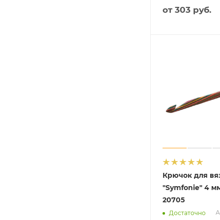
от
303 руб.
Крючок для вя
"Symfonie" 4 мм
20705
А
Достаточно