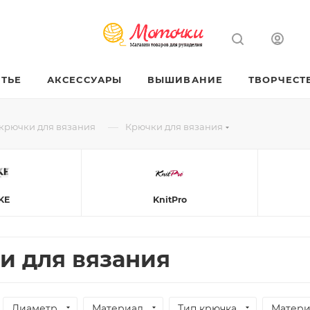
ТЬЕ
АКСЕССУАРЫ
ВЫШИВАНИЕ
ТВОРЧЕСТ
—
крючки для вязания
Крючки для вязания
KE
KnitPro
и для вязания
Диаметр
Материал
Тип крючка
Матери