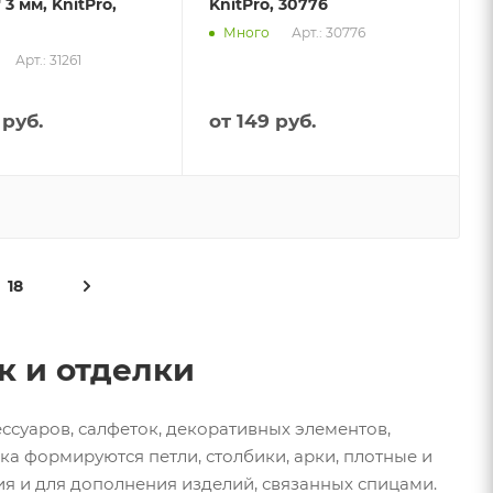
 3 мм, KnitPro,
KnitPro, 30776
Арт.: 30776
Много
Арт.: 31261
 руб.
от
149 руб.
18
к и отделки
ссуаров, салфеток, декоративных элементов,
а формируются петли, столбики, арки, плотные и
ия и для дополнения изделий, связанных спицами.