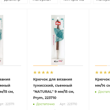
зания
Крючок для вязания
Крючок 
емный
тунисский, съемный
мм/14 с
м/15 см,
"NATURAL" 9 мм/15 см,
Достат
Prym, 223710
рт.: 223711
Арт.: 223710
Достаточно