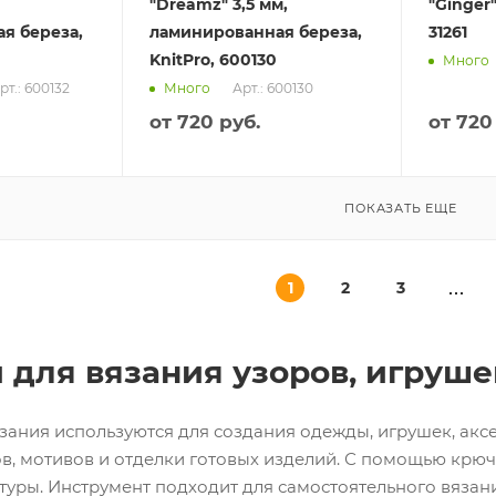
"Dreamz" 3,5 мм,
"Ginger"
я береза,
ламинированная береза,
31261
KnitPro, 600130
Много
рт.: 600132
Арт.: 600130
Много
от
720 руб.
от
720
ПОКАЗАТЬ ЕЩЕ
1
2
3
 для вязания узоров, игруше
зания используются для создания одежды, игрушек, аксе
в, мотивов и отделки готовых изделий. С помощью крючк
туры. Инструмент подходит для самостоятельного вязан