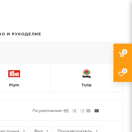
ВО И РУКОДЕЛИЕ
0
0
Prym
Tulip
По умолчанию
ал ручки
Вид
Производитель