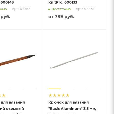
 600143
KnitPro, 600133
Арт.: 600143
Арт.: 600133
очно
Достаточно
 руб.
от
799 руб.
 для вязания
Крючок для вязания
кий съемный
"Basix Aluminum" 3,5 мм,