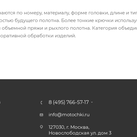
аются по номеру, материалу, форме головки, длине и ти
остью будущего полотна. Более тонкие крючки использую
 объемной пряжи и рыхлого полотна. Категория объеди
оративной обработки изделий.
8 (495) 766-57-17
З
info@motochki.ru
127030, г. Москва,
Новослободская ул. дом 3