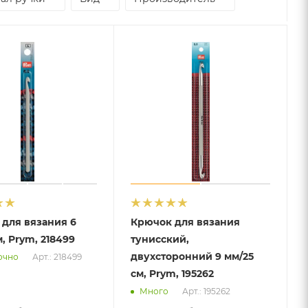
для вязания 6
Крючок для вязания
м, Prym, 218499
тунисский,
двухсторонний 9 мм/25
Арт.: 218499
очно
см, Prym, 195262
Арт.: 195262
Много