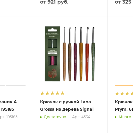
от
921 руб.
от
325 
зания 4
Крючок с ручкой Lana
Крючок 
 195185
Grossa из дерева Signal
Prym, 6
рт.: 195185
Арт.: 4534
Достаточно
Много