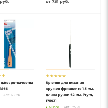
руб.
от
731 руб.
д/ковроткачества
Крючок для вязания
11866
кружев фриволите 1,5 мм,
длина ручки 62 мм, Prym,
Арт.: 611866
175931
Арт.: 175931
Много