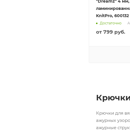
"Dreamz" 4 мм,
ламинированна
KnitPro, 600132
А
Достаточно
от
799 руб.
Крючки
Крючки для вя
ажурных узоро
ажурные струк