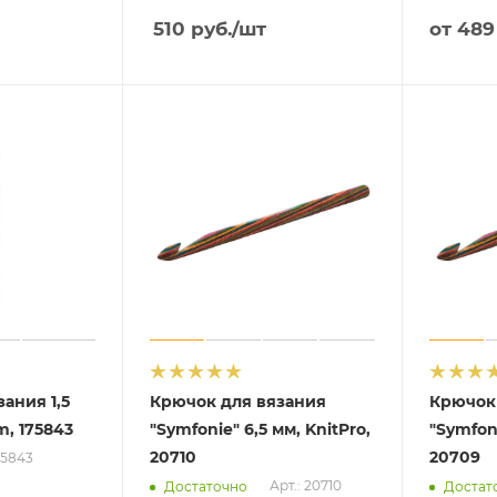
510
руб.
/шт
от
489
ания 1,5
Крючок для вязания
Крючок
ym, 175843
"Symfonie" 6,5 мм, KnitPro,
"Symfoni
20710
20709
75843
Арт.: 20710
Достаточно
Достат