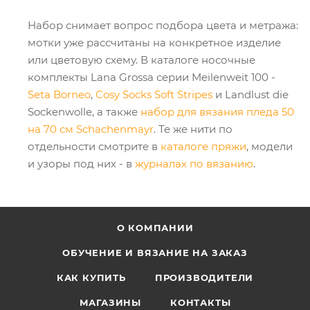
Набор снимает вопрос подбора цвета и метража:
мотки уже рассчитаны на конкретное изделие
или цветовую схему. В каталоге носочные
комплекты Lana Grossa серии Meilenweit 100 -
Seta Borneo
,
Cosy Socks Soft Stripes
и Landlust die
Sockenwolle, а также
набор для вязания пледа 50
на 70 см Schachenmayr
. Те же нити по
отдельности смотрите в
каталоге пряжи
, модели
и узоры под них - в
журналах по вязанию
.
О КОМПАНИИ
ОБУЧЕНИЕ И ВЯЗАНИЕ НА ЗАКАЗ
КАК КУПИТЬ
ПРОИЗВОДИТЕЛИ
МАГАЗИНЫ
КОНТАКТЫ