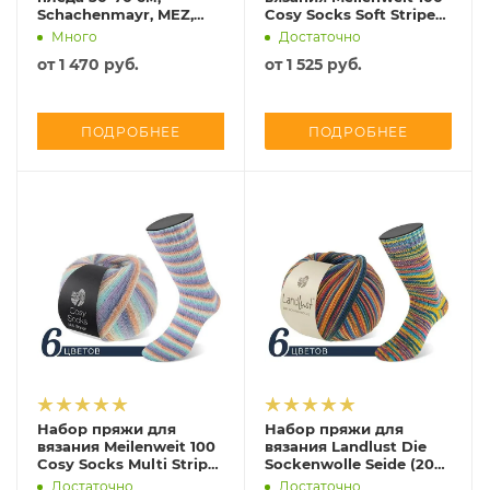
Schachenmayr, MEZ,
Cosy Socks Soft Stripes
9824420
(2026 вар.1)
Много
Достаточно
от
1 470 руб.
от
1 525 руб.
ПОДРОБНЕЕ
ПОДРОБНЕЕ
Набор пряжи для
Набор пряжи для
вязания Meilenweit 100
вязания Landlust Die
Cosy Socks Multi Stripes
Sockenwolle Seide (2026
(2026 вар.1)
вар.1)
Достаточно
Достаточно