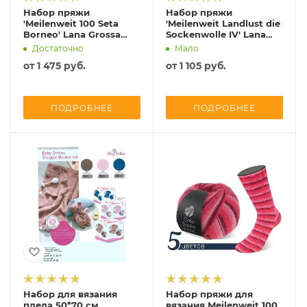
Набор пряжи
Набор пряжи
'Meilenweit 100 Seta
'Meilenweit Landlust die
Borneo' Lana Grossa
Sockenwolle IV' Lana
(2026 вар.1)
Grossa (2026 вар.1)
Достаточно
Мало
новые цвета
от
1 475 руб.
от
1 105 руб.
ПОДРОБНЕЕ
ПОДРОБНЕЕ
Набор для вязания
Набор пряжи для
пледа 50*70 см,
вязания Meilenweit 100