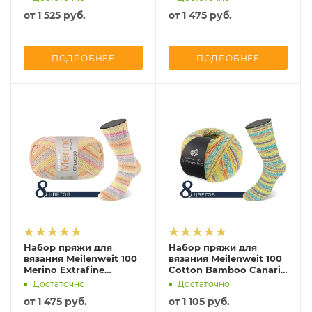
от
1 525 руб.
от
1 475 руб.
ПОДРОБНЕЕ
ПОДРОБНЕЕ
Набор пряжи для
Набор пряжи для
вязания Meilenweit 100
вязания Meilenweit 100
Merino Extrafine
Cotton Bamboo Canario
Cremoso Lana Grossa
Lana Grossa (2026 вар.1)
Достаточно
Достаточно
(2026 вар.1)
от
1 475 руб.
от
1 105 руб.