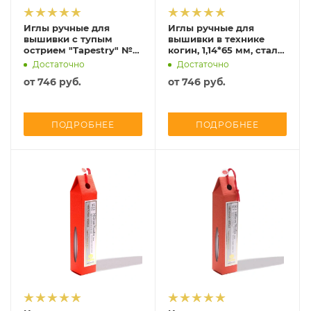
Иглы ручные для
Иглы ручные для
вышивки с тупым
вышивки в технике
острием "Tapestry" №
когин, 1,14*65 мм, сталь,
20 (1,07*45,5мм), сталь,
4 шт, Tulip, THN-101e
Достаточно
Достаточно
6 шт, Tulip, THN-105e
от
746 руб.
от
746 руб.
ПОДРОБНЕЕ
ПОДРОБНЕЕ