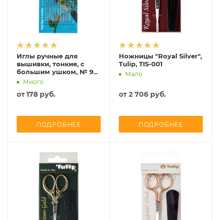
Иглы ручные для
Ножницы "Royal Silver",
вышивки, тонкие, с
Tulip, TIS-001
большим ушком, № 9
Мало
(0,6*35мм), сталь
Много
серебристый 16 шт
от
178 руб.
от
2 706 руб.
Prym, 12552
ПОДРОБНЕЕ
ПОДРОБНЕЕ