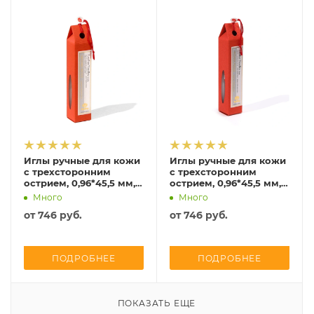
Иглы ручные для кожи
Иглы ручные для кожи
с трехсторонним
с трехсторонним
острием, 0,96*45,5 мм,
острием, 0,96*45,5 мм,
сталь, 2 шт, Tulip, THN-
сталь, 2 шт, Tulip, THN-
Много
Много
049e
048e
от
746 руб.
от
746 руб.
ПОДРОБНЕЕ
ПОДРОБНЕЕ
ПОКАЗАТЬ ЕЩЕ