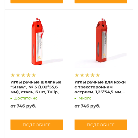
Иглы ручные шляпные
Иглы ручные для кожи
"Straw", № 3 (1,02*55,6
с трехсторонним
мм), сталь, 6 шт, Tulip,
острием, 1,25*54,5 мм,
THN-076e
сталь, 2 шт, Tulip, THN-
Достаточно
Много
050e
от
746 руб.
от
746 руб.
ПОДРОБНЕЕ
ПОДРОБНЕЕ