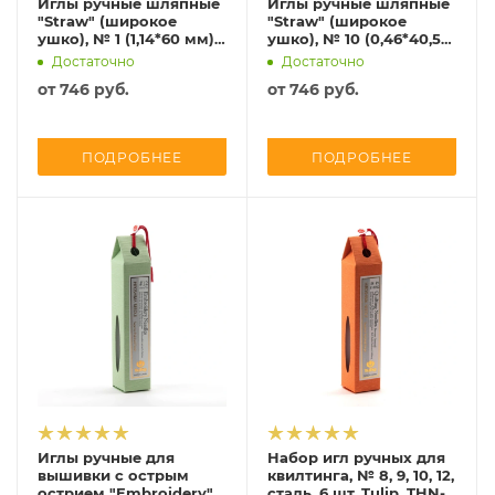
Иглы ручные шляпные
Иглы ручные шляпные
"Straw" (широкое
"Straw" (широкое
ушко), № 1 (1,14*60 мм),
ушко), № 10 (0,46*40,5
сталь, 4 шт, Tulip, THN-
мм), сталь, 6 шт, Tulip,
Достаточно
Достаточно
099e
THN-093e
от
746 руб.
от
746 руб.
ПОДРОБНЕЕ
ПОДРОБНЕЕ
Иглы ручные для
Набор игл ручных для
вышивки с острым
квилтинга, № 8, 9, 10, 12,
острием "Embroidery"
сталь, 6 шт, Tulip, THN-