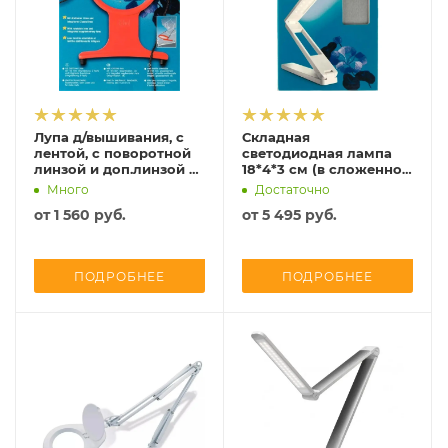
Лупа д/вышивания, с
Складная
лентой, с поворотной
светодиодная лампа
линзой и доп.линзой с
18*4*3 cм (в сложенном
8-ми кратным
состоянии), Prym,
Много
Достаточно
увеличением,
610719
от
1 560 руб.
от
5 495 руб.
Prym,611731
ПОДРОБНЕЕ
ПОДРОБНЕЕ