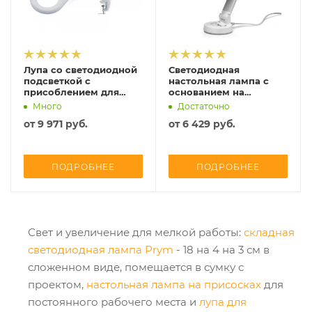
Лупа со светодиодной
Светодиодная
подсветкой с
настольная лампа с
присоблением для
основанием на
крепления, Prym,
присосках, Prym,
Много
Достаточно
610382
610381
от
9 971 руб.
от
6 429 руб.
ПОДРОБНЕЕ
ПОДРОБНЕЕ
Свет и увеличение для мелкой работы:
складная
светодиодная лампа Prym
- 18 на 4 на 3 см в
сложенном виде, помещается в сумку с
проектом,
настольная лампа на присосках
для
постоянного рабочего места и
лупа для