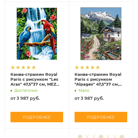
Канва-страмин Royal
Канва-страмин Royal
Paris с рисунком "Les
Paris с рисунком
Aras" 47,5*37 см, MEZ
"Alpages" 47,5*37 см,
Венгрия, 9880132-00115
MEZ Венгрия, 9880132-
Достаточно
Мало
00074
от
3 987 руб.
от
3 987 руб.
ПОДРОБНЕЕ
ПОДРОБНЕЕ