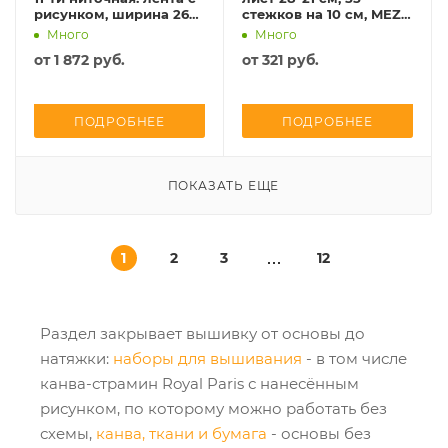
рисунком, ширина 26
стежков на 10 см, MEZ
см, Vaupel, 5026-260-1
Венгрия, 4020000
Много
Много
от
1 872 руб.
от
321 руб.
ПОДРОБНЕЕ
ПОДРОБНЕЕ
ПОКАЗАТЬ ЕЩЕ
1
2
3
12
Раздел закрывает вышивку от основы до
натяжки:
наборы для вышивания
- в том числе
канва-страмин Royal Paris с нанесённым
рисунком, по которому можно работать без
схемы,
канва, ткани и бумага
- основы без