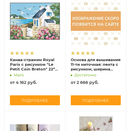
Канва-страмин Royal
Основа для вышивания
Paris с рисунком "Le
11-ти ниточная: лента с
Petit Coin Breton" 22*30
рисунком, ширина
см, MEZ Венгрия,
26см, Vaupel, 7136-260-8
Мало
Достаточно
9880131-00092
от
4 162 руб.
от
2 666 руб.
ПОДРОБНЕЕ
ПОДРОБНЕЕ