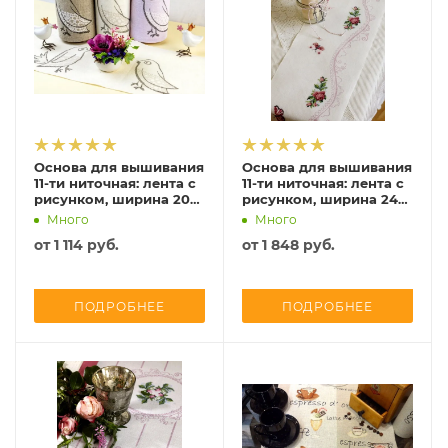
Основа для вышивания
Основа для вышивания
11-ти ниточная: лента с
11-ти ниточная: лента с
рисунком, ширина 20
рисунком, ширина 24
см, Vaupel, 7044-200
см, Vaupel, 7043-240
Много
Много
от
1 114 руб.
от
1 848 руб.
ПОДРОБНЕЕ
ПОДРОБНЕЕ