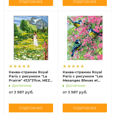
ПОДРОБНЕЕ
ПОДРОБНЕЕ
Канва-страмин Royal
Канва-страмин Royal
Paris с рисунком "La
Paris с рисунком "Les
Prairie" 47,5*37см, MEZ
Mesanges Bleues et
Венгрия, 9880132-00203
les...", MEZ Венгрия,
Достаточно
Достаточно
9880132-00167
от
3 987 руб.
от
3 987 руб.
ПОДРОБНЕЕ
ПОДРОБНЕЕ