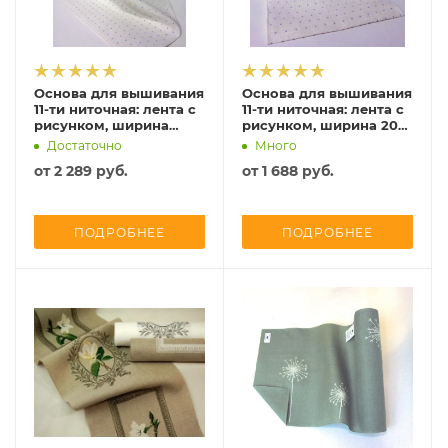
Основа для вышивания
Основа для вышивания
11-ти ниточная: лента с
11-ти ниточная: лента с
рисунком, ширина
рисунком, ширина 20
30см, Vaupel, 5162-300
см, Vaupel, 5162-200
Достаточно
Много
от
2 289 руб.
от
1 688 руб.
ПОДРОБНЕЕ
ПОДРОБНЕЕ