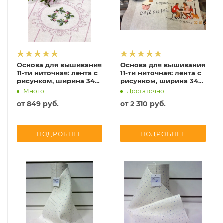
Основа для вышивания
Основа для вышивания
11-ти ниточная: лента с
11-ти ниточная: лента с
рисунком, ширина 34
рисунком, ширина 34
см, Vaupel, 7041-340
см, Vaupel, 7035-340-1
Много
Достаточно
от
849 руб.
от
2 310 руб.
ПОДРОБНЕЕ
ПОДРОБНЕЕ