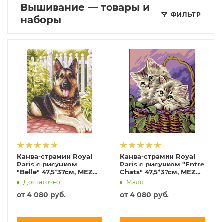
Вышивание — товары и
ФИЛЬТР
наборы
Канва-страмин Royal
Канва-страмин Royal
Paris с рисунком
Paris с рисунком "Entre
"Belle" 47,5*37см, MEZ
Chats" 47,5*37см, MEZ
Венгрия, 9880142-
Венгрия, 9880142-
Достаточно
Мало
00446
00420
от
4 080 руб.
от
4 080 руб.