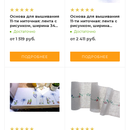
Основа для вышивания
Основа для вышивания
11-ти ниточная: лента с
11-ти ниточная: лента с
рисунком, ширина 34
рисунком, ширина
см, Vaupel, 5157-340
34см, Vaupel, 5101-340-
Достаточно
Достаточно
23712
от
1 519 руб.
от
2 411 руб.
ПОДРОБНЕЕ
ПОДРОБНЕЕ