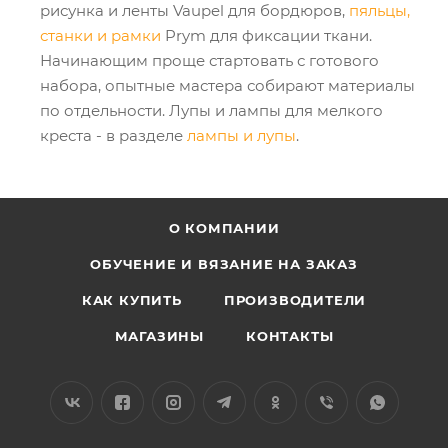
рисунка и ленты Vaupel для бордюров,
пяльцы,
станки и рамки
Prym для фиксации ткани.
Начинающим проще стартовать с готового
набора, опытные мастера собирают материалы
по отдельности. Лупы и лампы для мелкого
креста - в разделе
лампы и лупы
.
О КОМПАНИИ
ОБУЧЕНИЕ И ВЯЗАНИЕ НА ЗАКАЗ
КАК КУПИТЬ
ПРОИЗВОДИТЕЛИ
МАГАЗИНЫ
КОНТАКТЫ