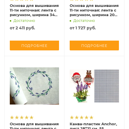
Основа для вышивания
Основа для вышивания
11-ти ниточная: лента с
11-ти ниточная: лента с
рисунком, ширина 34
рисунком, ширина 20
см, Vaupel, 5101-340-
см, Vaupel, 5085-200-
Достаточно
Достаточно
23613
901
от
2 411 руб.
от
1 727 руб.
ПОДРОБНЕЕ
ПОДРОБНЕЕ
Основа для вышивания
Канва-пластик Anchor,
11-ти ниточная: лента с
лист 28*21 см, 55