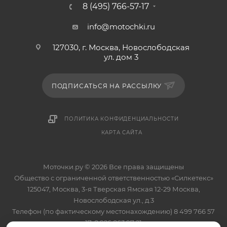
8 (495) 766-57-17
info@motochki.ru
127030, г. Москва, Новослободская
ул. дом 3
ПОДПИСАТЬСЯ НА РАССЫЛКУ
ПОЛИТИКА КОНФИДЕНЦИАЛЬНОСТИ
КАРТА САЙТА
Моточки.ру © 2026 Все права защищены
Общество с ограниченной ответственностью «Силкетекс»
125047, Москва, 3-я Тверская Ямская 12-29 Москва,
Новослободская ул., д.3
Телефон (по фактическому местонахождению) 8 499 766 57
17, 8 926 863 97 21