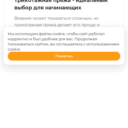
Трикотажная пряжа - идеальный
выбор для начинающих
Вязание может показаться сложным, но
трикотажная пряжа делает его проще и
интереснее. Она подходит для начинающих,
Мы используем файлы cookie, чтобы сайт работал
позволяет быстро создавать красивые вещи.
корректно и был удобнее для вас. Продолжая
пользоваться сайтом, вы соглашаетесь с использованием
В статье мы расскажем, что такое
cookie.
трикотажная пряжа, особенности пряжи, а
Понятно
также предложим идеи для первых проектов.
О КОМПАНИИ
ОБУЧЕНИЕ И ВЯЗАНИЕ НА ЗАКАЗ
КАК КУПИТЬ
ПРОИЗВОДИТЕЛИ