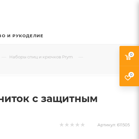
ВО И РУКОДЕЛИЕ
0
—
—
Наборы спиц и крючков Prym
0
 ниток с защитным
Артикул:
611505