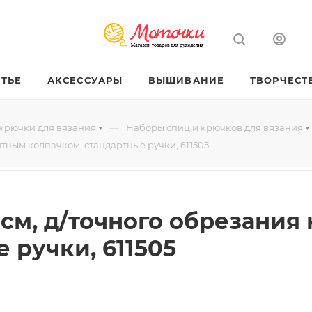
ТЬЕ
АКСЕССУАРЫ
ВЫШИВАНИЕ
ТВОРЧЕСТ
—
крючки для вязания
Наборы спиц и крючков для вязания
итным колпачком, стандартные ручки, 611505
 см, д/точного обрезания
 ручки, 611505