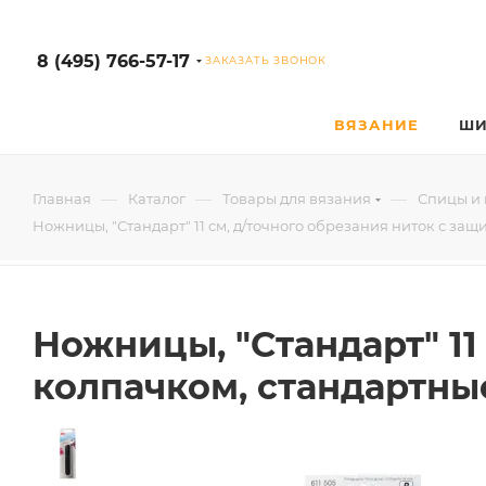
8 (495) 766-57-17
ЗАКАЗАТЬ ЗВОНОК
ВЯЗАНИЕ
ШИ
—
—
—
Главная
Каталог
Товары для вязания
Спицы и 
Ножницы, "Стандарт" 11 см, д/точного обрезания ниток с защ
Ножницы, "Стандарт" 11
колпачком, стандартные