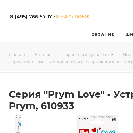
8 (495) 766-57-17
ЗАКАЗАТЬ ЗВОНОК
ВЯЗАНИЕ
ШИ
—
—
—
Главная
Каталог
Творчество и рукоделие
Инст
Серия "Prym Love" - Устройство для распарывания швов "Erg
Серия "Prym Love" - Ус
Prym, 610933