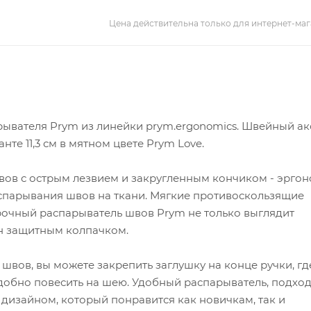
Цена действительна только для интернет-маг
рывателя Prym из линейки prym.ergonomics. Швейный ак
те 11,3 см в мятном цвете Prym Love.
ов с острым лезвием и закругленным кончиком - эрго
аспарывания швов на ткани. Мягкие противоскользящие
Прочный распарыватель швов Prym не только выглядит
ен защитным колпачком.
швов, вы можете закрепить заглушку на конце ручки, гд
удобно повесить на шею. Удобный распарыватель, подх
 дизайном, который понравится как новичкам, так и