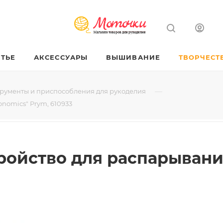
ТЬЕ
АКСЕССУАРЫ
ВЫШИВАНИЕ
ТВОРЧЕСТ
—
рументы и приспособления для рукоделия
onomics" Prym, 610933
тройство для распарыван