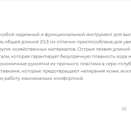
ют собой надежный и функциональный инструмент для в
ль общей длиной 20,3 см отлично приспособлена для ув
ругих хозяйственных материалов. Острые лезвия длиной 
ли, которая гарантирует безупречную плавность хода 
гономичные рукоятки из прочного пластика в серо-голу
авками, которые предотвращают натирание кожи, иск
ую работу максимально комфортной.
1/2