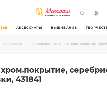
ТЬЕ
АКСЕССУАРЫ
ВЫШИВАНИЕ
ТВОРЧЕСТ
—
—
Напёрстки
Наперсток, 18 мм, цинк, хром.покрытие, сере
, хром.покрытие, серебри
ки, 431841