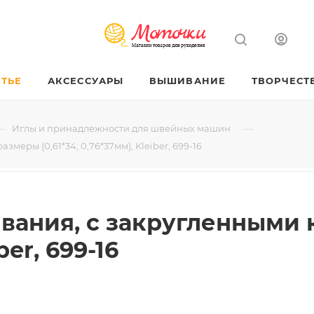
ТЬЕ
АКСЕССУАРЫ
ВЫШИВАНИЕ
ТВОРЧЕСТ
—
—
Иглы и принадлежности для швейных машин
еры (0,61*34; 0,76*37мм), Kleiber, 699-16
вания, с закругленными
ber, 699-16